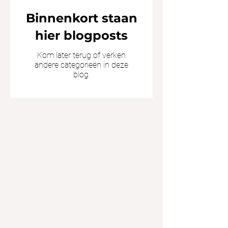
Binnenkort staan
hier blogposts
Kom later terug of verken
andere categorieën in deze
blog.