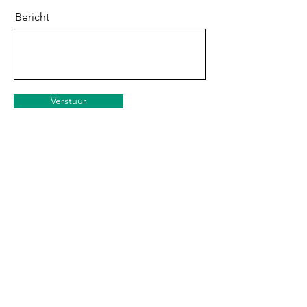
Bericht
Verstuur
Scrivio
Home
EPD voor ggz
praktijken
Vergelijk
Tarieven