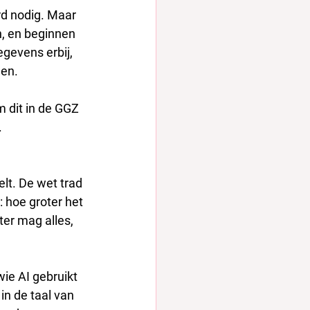
rd nodig. Maar 
, en beginnen 
gevens erbij, 
len.
m dit in de GGZ 
.
lt. De wet trad 
: hoe groter het 
er mag alles, 
ie AI gebruikt 
 in de taal van 