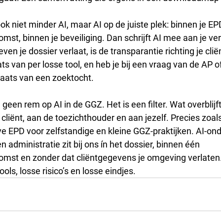
ok niet minder AI, maar AI op de juiste plek: binnen je EPD
st, binnen je beveiliging. Dan schrijft AI mee aan je ver
en je dossier verlaat, is de transparantie richting je clië
ts van per losse tool, en heb je bij een vraag van de AP o
laats van een zoektocht.
een rem op AI in de GGZ. Het is een filter. Wat overblijft, 
 cliënt, aan de toezichthouder en aan jezelf. Precies zoals
ive EPD voor zelfstandige en kleine GGZ-praktijken. AI-on
n administratie zit bij ons ín het dossier, binnen één 
st en zonder dat cliëntgegevens je omgeving verlaten. Z
ols, losse risico’s en losse eindjes.