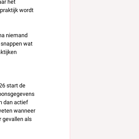
ar het 
praktijk wordt 
jna niemand 
et snappen wat 
ktijken 
6 start de 
soonsgegevens 
 dan actief 
 weten wanneer 
gevallen als 