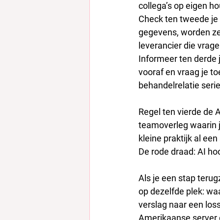
collega’s op eigen hou
Check ten tweede je 
gegevens, worden ze 
leverancier die vrag
Informeer ten derde j
vooraf en vraag je to
behandelrelatie ser
Regel ten vierde de A
teamoverleg waarin j
kleine praktijk al ee
De rode draad: AI hoo
Als je een stap terugz
op dezelfde plek: wa
verslag naar een lo
Amerikaanse server 