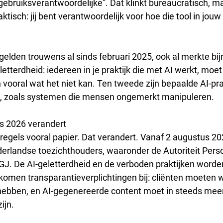
gebruiksverantwoordelijke”. Dat klinkt bureaucratisch, ma
ktisch: jij bent verantwoordelijk voor hoe die tool in jouw 
gelden trouwens al sinds februari 2025, ook al merkte bi
letterdheid: iedereen in je praktijk die met AI werkt, mo
n vooral wat het niet kan. Ten tweede zijn bepaalde AI-pra
, zoals systemen die mensen ongemerkt manipuleren.
us 2026 verandert
regels vooral papier. Dat verandert. Vanaf 2 augustus 202
erlandse toezichthouders, waaronder de Autoriteit Per
IGJ. De AI-geletterdheid en de verboden praktijken worden
 komen transparantieverplichtingen bij: cliënten moeten
ebben, en AI-gegenereerde content moet in steeds meer 
ijn.