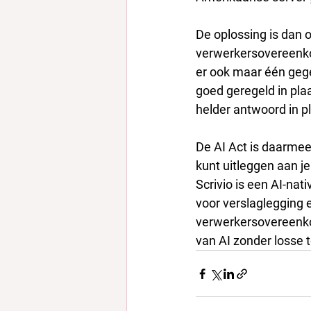
De oplossing is dan o
verwerkersovereenkom
er ook maar één gegev
goed geregeld in plaa
helder antwoord in p
De AI Act is daarmee g
kunt uitleggen aan je
Scrivio is een AI-nat
voor verslaglegging e
verwerkersovereenkom
van AI zonder losse to