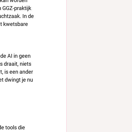
n kan worden 
 GGZ-praktijk 
chtzaak. In de 
t kwetsbare 
de AI in geen 
 draait, niets 
, is een ander 
t dwingt je nu 
de tools die 