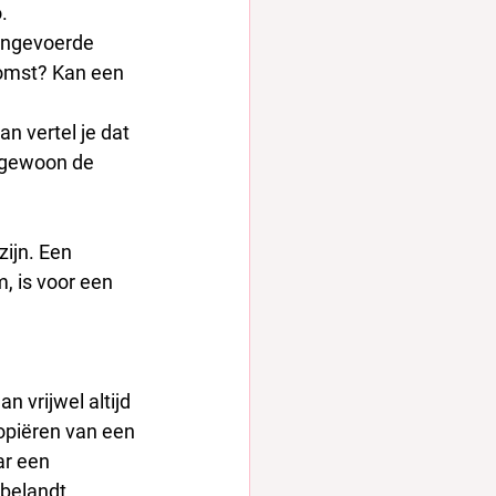
.
 ingevoerde 
komst? Kan een 
n vertel je dat 
k gewoon de 
ijn. Een 
, is voor een 
n vrijwel altijd 
opiëren van een 
r een 
belandt.