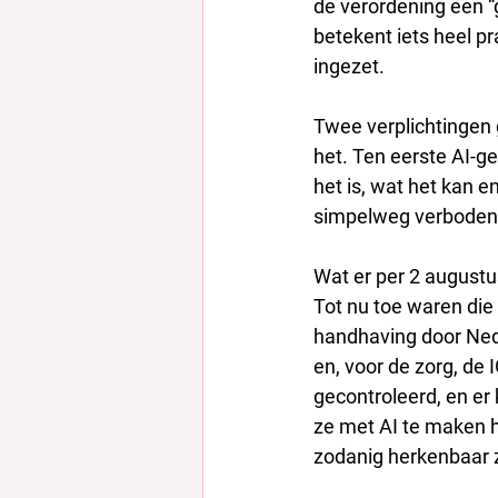
de verordening een “
betekent iets heel pra
ingezet.
Twee verplichtingen 
het. Ten eerste AI-ge
het is, wat het kan e
simpelweg verboden
Wat er per 2 august
Tot nu toe waren die 
handhaving door Ned
en, voor de zorg, de 
gecontroleerd, en er
ze met AI te maken h
zodanig herkenbaar z