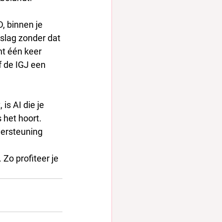
, binnen je 
slag zonder dat 
nt één keer 
f de IGJ een 
is AI die je 
 het hoort.
dersteuning 
o profiteer je 