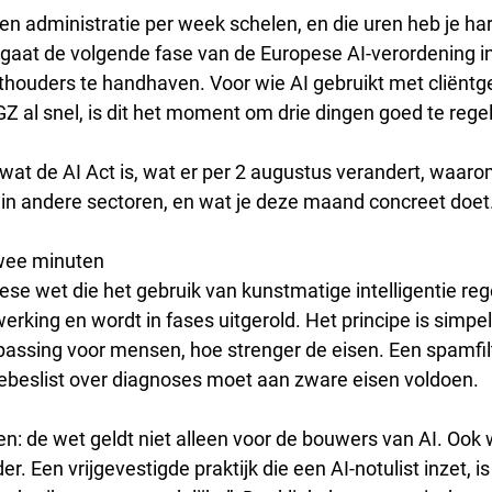
uren administratie per week schelen, en die uren heb je ha
gaat de volgende fase van de Europese AI-verordening in
houders te handhaven. Voor wie AI gebruikt met cliëntge
GZ al snel, is dit het moment om drie dingen goed te rege
uit wat de AI Act is, wat er per 2 augustus verandert, waaro
in andere sectoren, en wat je deze maand concreet doet
 twee minuten
ese wet die het gebruik van kunstmatige intelligentie rege
erking en wordt in fases uitgerold. Het principe is simpel
epassing voor mensen, hoe strenger de eisen. Een spamfilt
beslist over diagnoses moet aan zware eisen voldoen.
n: de wet geldt niet alleen voor de bouwers van AI. Ook w
er. Een vrijgevestigde praktijk die een AI-notulist inzet, is