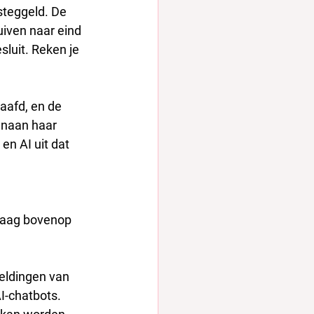
steggeld. De 
iven naar eind 
sluit. Reken je 
aafd, en de 
enaan haar 
en AI uit dat 
 laag bovenop 
eldingen van 
-chatbots. 