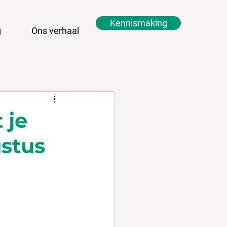
Kennismaking
g
Ons verhaal
 je
stus