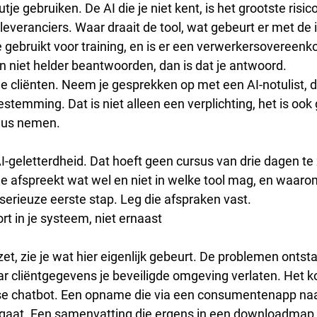
tje gebruiken. De AI die je niet kent, is het grootste risico
leveranciers. Waar draait de tool, wat gebeurt er met de
gebruikt voor training, en is er een verwerkersovereen
en niet helder beantwoorden, dan is dat je antwoord.
e cliënten. Neem je gesprekken op met een AI-notulist, da
estemming. Dat is niet alleen een verplichting, het is oo
ieus nemen.
I-geletterdheid. Dat hoeft geen cursus van drie dagen te z
e afspreekt wat wel en niet in welke tool mag, en waarom
n serieuze eerste stap. Leg die afspraken vast.
rt in je systeem, niet ernaast
et, zie je wat hier eigenlijk gebeurt. De problemen ontstaa
ar cliëntgegevens je beveiligde omgeving verlaten. Het k
sse chatbot. Een opname die via een consumentenapp naa
gaat. Een samenvatting die ergens in een downloadmap 