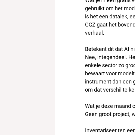
Wat je in een gratis v
gebruikt om het model
is het een datalek, 
GGZ gaat het bovend
verhaal.
Betekent dit dat AI n
Nee, integendeel. He
enkele sector zo groot
bewaart voor modeltr
instrument dan een g
om dat verschil te k
Wat je deze maand c
Geen groot project, w
Inventariseer ten eers