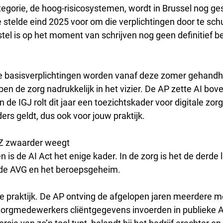
egorie, de hoog-risicosystemen, wordt in Brussel nog ge
telde eind 2025 voor om die verplichtingen door te schu
stel is op het moment van schrijven nog geen definitief be
de basisverplichtingen worden vanaf deze zomer gehandh
en de zorg nadrukkelijk in het vizier. De AP zette AI bov
 de IGJ rolt dit jaar een toezichtskader voor digitale zorg 
ers geldt, dus ook voor jouw praktijk.
GZ zwaarder weegt
 is de AI Act het enige kader. In de zorg is het de derde
: de AVG en het beroepsgeheim.
 de praktijk. De AP ontving de afgelopen jaren meerdere m
orgmedewerkers cliëntgegevens invoerden in publieke AI