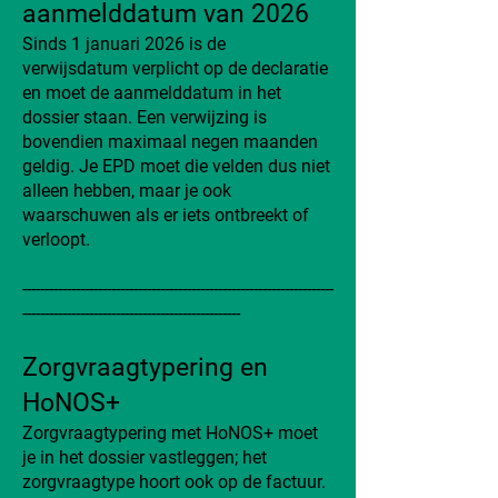
aanmelddatum van 2026
Sinds 1 januari 2026 is de
verwijsdatum verplicht op de declaratie
en moet de aanmelddatum in het
dossier staan. Een verwijzing is
bovendien maximaal negen maanden
geldig. Je EPD moet die velden dus niet
alleen hebben, maar je ook
waarschuwen als er iets ontbreekt of
verloopt.
----------------------------------------------------------------------
-------------------------------------------------
Zorgvraagtypering en
HoNOS+
Zorgvraagtypering met HoNOS+ moet
je in het dossier vastleggen; het
zorgvraagtype hoort ook op de factuur.