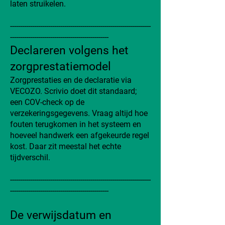
laten struikelen.
----------------------------------------------------------------------
-------------------------------------------------
Declareren volgens het
zorgprestatiemodel
Zorgprestaties en de declaratie via
VECOZO. Scrivio doet dit standaard;
een COV-check op de
verzekeringsgegevens. Vraag altijd hoe
fouten terugkomen in het systeem en
hoeveel handwerk een afgekeurde regel
kost. Daar zit meestal het echte
tijdverschil.
----------------------------------------------------------------------
-------------------------------------------------
De verwijsdatum en