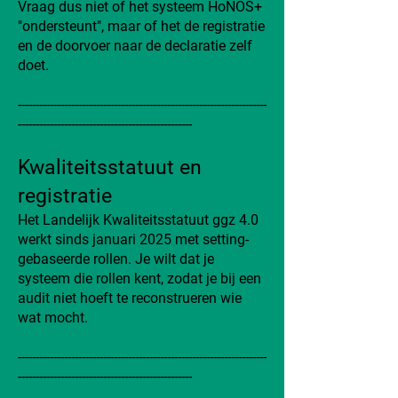
Vraag dus niet of het systeem HoNOS+
"ondersteunt", maar of het de registratie
en de doorvoer naar de declaratie zelf
doet.
----------------------------------------------------------------------
-------------------------------------------------
Kwaliteitsstatuut en
registratie
Het Landelijk Kwaliteitsstatuut ggz 4.0
werkt sinds januari 2025 met setting-
gebaseerde rollen. Je wilt dat je
systeem die rollen kent, zodat je bij een
audit niet hoeft te reconstrueren wie
wat mocht.
----------------------------------------------------------------------
-------------------------------------------------