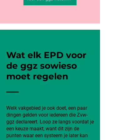
Wat elk EPD voor
de ggz sowieso
moet regelen
Welk vakgebied je ook doet, een paar
dingen gelden voor iedereen die Zvw-
ggz declareert. Loop ze langs voordat je
een keuze maakt, want dit zijn de
punten waar een systeem je later kan