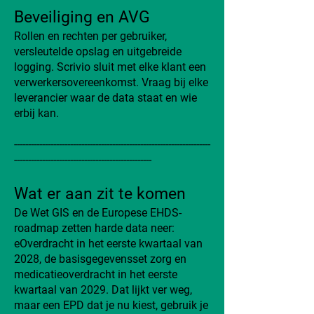
Beveiliging en AVG
Rollen en rechten per gebruiker,
versleutelde opslag en uitgebreide
logging. Scrivio sluit met elke klant een
verwerkersovereenkomst. Vraag bij elke
leverancier waar de data staat en wie
erbij kan.
----------------------------------------------------------------------
-------------------------------------------------
Wat er aan zit te komen
De Wet GIS en de Europese EHDS-
roadmap zetten harde data neer:
eOverdracht in het eerste kwartaal van
2028, de basisgegevensset zorg en
medicatieoverdracht in het eerste
kwartaal van 2029. Dat lijkt ver weg,
maar een EPD dat je nu kiest, gebruik je