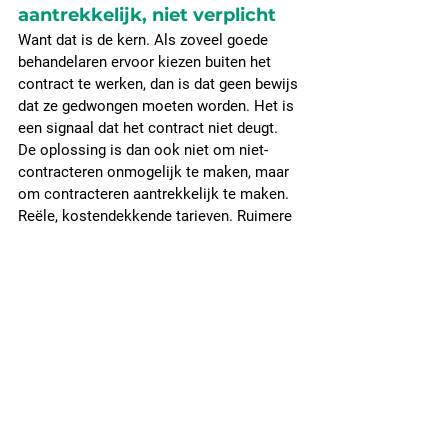
aantrekkelijk, niet verplicht
Want dat is de kern. Als zoveel goede 
behandelaren ervoor kiezen buiten het 
contract te werken, dan is dat geen bewijs 
dat ze gedwongen moeten worden. Het is 
een signaal dat het contract niet deugt.
De oplossing is dan ook niet om niet-
contracteren onmogelijk te maken, maar 
om contracteren aantrekkelijk te maken. 
Reële, kostendekkende tarieven. Ruimere 
of afgeschafte omzetplafonds. Minder 
administratieve ballast: in de GGZ gaat nu 
zo'n 40 procent van de tijd op aan 
administratie, terwijl behandelaren 22 
procent acceptabel vinden. Alleen al het 
terugbrengen daarvan zou duizenden 
voltijdsbanen aan behandelcapaciteit 
vrijspelen. En een toezichthouder die 
verzekeraars houdt aan hun zorgplicht, in 
plaats van behandelaren te straffen.