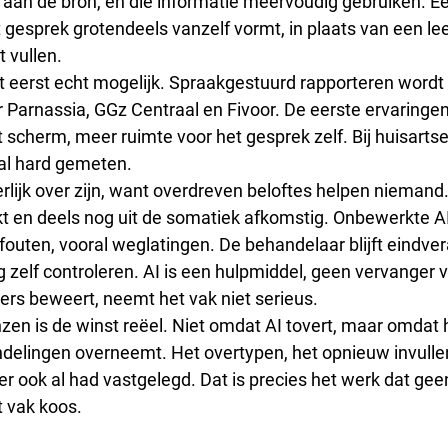
 aan de bron, en die informatie meervoudig gebruiken. Ee
t gesprek grotendeels vanzelf vormt, in plaats van een l
 vullen.
t eerst echt mogelijk. Spraakgestuurd rapporteren wordt
 Parnassia, GGz Centraal en Fivoor. De eerste ervaringen z
t scherm, meer ruimte voor het gesprek zelf. Bij huisartse
 al hard gemeten.
rlijk over zijn, want overdreven beloftes helpen niemand.
t en deels nog uit de somatiek afkomstig. Onbewerkte AI
fouten, vooral weglatingen. De behandelaar blijft eindver
 zelf controleren. AI is een hulpmiddel, geen vervanger v
ders beweert, neemt het vak niet serieus.
zen is de winst reëel. Niet omdat AI tovert, maar omdat 
elingen overneemt. Het overtypen, het opnieuw invullen
eer ook al had vastgelegd. Dat is precies het werk dat ge
t vak koos.