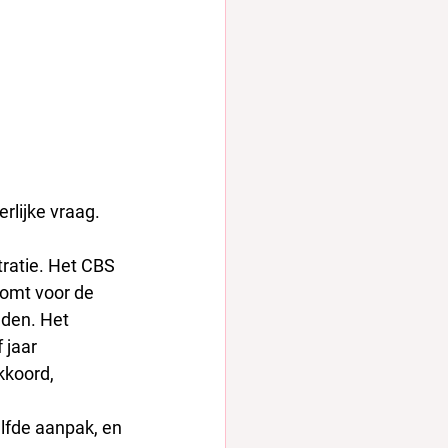
rlijke vraag. 
ratie. Het CBS 
omt voor de 
nden. Het 
 jaar 
koord, 
elfde aanpak, en 