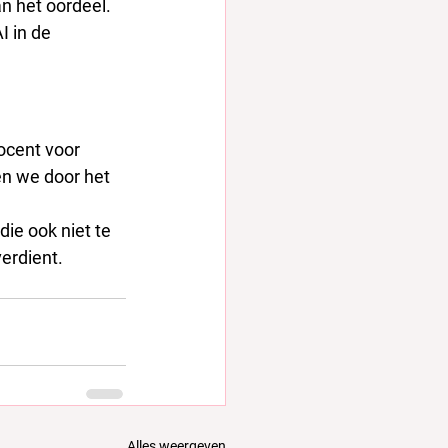
n het oordeel. 
 in de 
ocent voor 
en we door het 
ie ook niet te 
verdient.
Alles weergeven