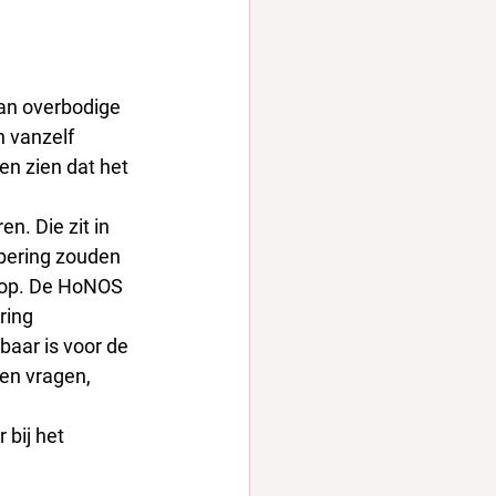
van overbodige 
h vanzelf 
en zien dat het 
n. Die zit in 
pering zouden 
n op. De HoNOS 
ring 
baar is voor de 
en vragen, 
bij het 