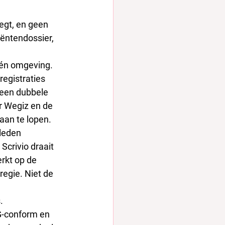
egt, en geen 
iëntendossier, 
één omgeving. 
registraties 
geen dubbele 
r Wegiz en de 
aan te lopen.
leden 
Scrivio draait 
rkt op de 
regie. Niet de 
. 
G-conform en 