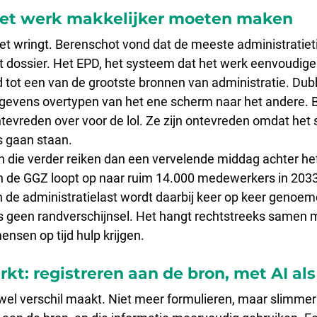
het werk makkelijker moeten maken
het wringt. Berenschot vond dat de meeste administratiet
t dossier. Het EPD, het systeem dat het werk eenvoudig
 tot een van de grootste bronnen van administratie. Dubb
egevens overtypen van het ene scherm naar het andere. 
ontevreden over voor de lol. Ze zijn ontevreden omdat het
is gaan staan.
n die verder reiken dan een vervelende middag achter he
in de GGZ loopt op naar ruim 14.000 medewerkers in 203
n de administratielast wordt daarbij keer op keer genoemd
us geen randverschijnsel. Het hangt rechtstreeks samen m
nsen op tijd hulp krijgen.
kt: registreren aan de bron, met AI als
e wel verschil maakt. Niet meer formulieren, maar slimmer