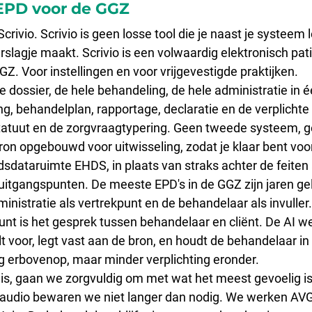
 EPD voor de GGZ
ivio. Scrivio is geen losse tool die je naast je systeem l
rslagje maakt. Scrivio is een volwaardig elektronisch pat
Z. Voor instellingen en voor vrijgevestigde praktijken.
e dossier, de hele behandeling, de hele administratie in 
g, behandelplan, rapportage, declaratie en de verplichte 
statuut en de zorgvraagtypering. Geen tweede systeem, 
bron opgebouwd voor uitwisseling, zodat je klaar bent voo
dataruimte EHDS, in plaats van straks achter de feiten 
e uitgangspunten. De meeste EPD's in de GGZ zijn jaren ge
istratie als vertrekpunt en de behandelaar als invuller. 
unt is het gesprek tussen behandelaar en cliënt. De AI we
 voor, legt vast aan de bron, en houdt de behandelaar in 
ng erbovenop, maar minder verplichting eronder.
is, gaan we zorgvuldig om met wat het meest gevoelig is
audio bewaren we niet langer dan nodig. We werken AV