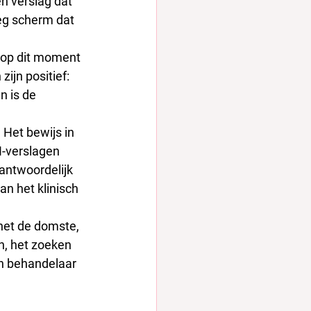
n verslag dat 
eeg scherm dat 
 op dit moment 
ijn positief: 
n is de 
 Het bewijs in 
-verslagen 
antwoordelijk 
an het klinisch 
het de domste, 
, het zoeken 
en behandelaar 