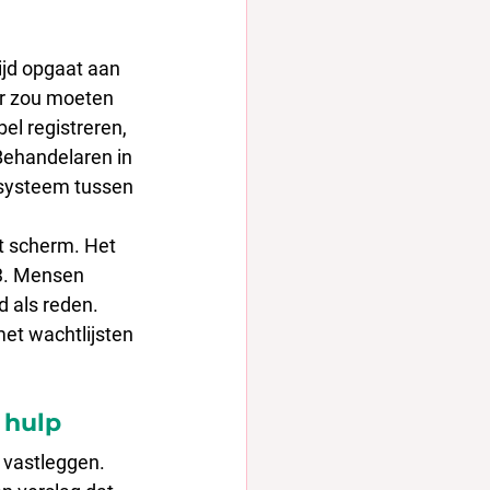
ijd opgaat aan 
er zou moeten 
el registreren, 
Behandelaren in 
 systeem tussen 
t scherm. Het 
3. Mensen 
 als reden. 
et wachtlijsten 
 hulp
 vastleggen. 