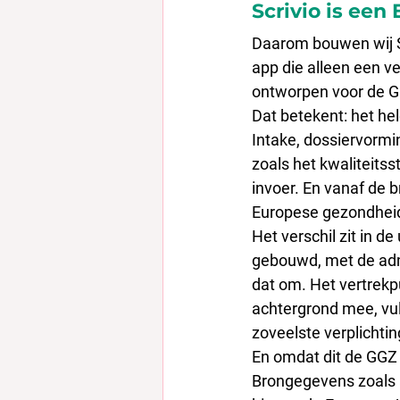
Scrivio is een
Daarom bouwen wij Scr
app die alleen een ve
ontworpen voor de GG
Dat betekent: het hel
Intake, dossiervormin
zoals het kwaliteits
invoer. En vanaf de 
Europese gezondheids
Het verschil zit in d
gebouwd, met de admin
dat om. Het vertrekp
achtergrond mee, vult
zoveelste verplichti
En omdat dit de GGZ 
Brongegevens zoals 