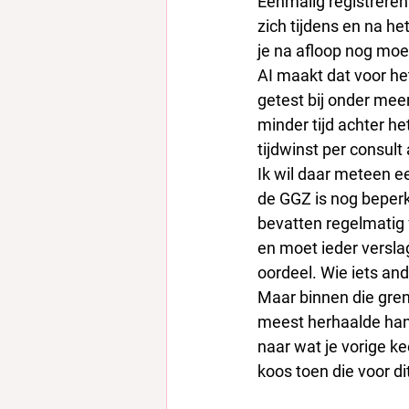
Eenmalig registreren
zich tijdens en na he
je na afloop nog moet
AI maakt dat voor he
getest bij onder meer
minder tijd achter he
tijdwinst per consult
Ik wil daar meteen ee
de GGZ is nog beperk
bevatten regelmatig 
en moet ieder verslag
oordeel. Wie iets an
Maar binnen die gren
meest herhaalde hand
naar wat je vorige k
koos toen die voor di